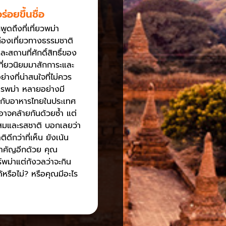
่อยขึ้นชื่อ
ูดถึงที่เที่ยวพม่า
องเที่ยวทางธรรมชาติ
ละสถานที่ศักดิ์สิทธิ์ของ
เที่ยวนิยมมาสักการะและ
่างที่น่าสนใจที่ไม่ควร
รพม่า หลายอย่างมี
งกับอาหารไทยในประเทศ
าจคล้ายกันด้วยซ้ำ แต่
ผสมและรสชาติ บอกเลยว่า
ดีกว่าที่เห็น ยังเน้น
สำคัญอีกด้วย คุณ
์พม่าแต่กังวลว่าจะกิน
้หรือไม่? หรือคุณมีอะไร