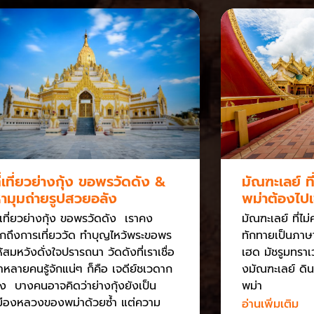
ี่เที่ยวย่างกุ้ง ขอพรวัดดัง &
มัณฑะเลย์ ท
ามุมถ่ายรูปสวยอลัง
พม่าต้องไปเ
ี่เที่ยวย่างกุ้ง ขอพรวัดดัง เราคง
มัณฑะเลย์ ที่ไ
ึกถึงการเที่ยววัด ทำบุญไหว้พระขอพร
ทักทายเป็นภาษาพ
ห้สมหวังดั่งใจปรารถนา วัดดังที่เราเชื่อ
เฮด มัชรูมทราเ
่าหลายคนรู้จักแน่ๆ ก็คือ เจดีย์ชเวดาก
งมัณฑะเลย์ ดิน
ง บางคนอาจคิดว่าย่างกุ้งยังเป็น
พม่า
มืองหลวงของพม่าด้วยซ้ำ แต่ความ
อ่านเพิ่มเติม