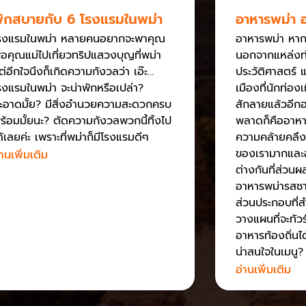
ักสบายกับ 6 โรงแรมในพม่า
อาหารพม่า อร
รงแรมในพม่า หลายคนอยากจะพาคุณ
อาหารพม่า หากพ
่อคุณแม่ไปเที่ยวทริปแสวงบุญที่พม่า
นอกจากแหล่งท่
ต่อีกใจนึงก็เกิดความกังวลว่า เอ๊ะ…
ประวัติศาสตร์ แ
รงแรมในพม่า จะน่าพักหรือเปล่า?
เมืองที่นักท่อง
ะอาดมั้ย? มีสิ่งอำนวยความสะดวกครบ
สักลายแล้วอีกอย
ร้อมมั้ยนะ? ตัดความกังวลพวกนี้ทิ้งไป
พลาดก็คืออาหา
ด้เลยค่ะ เพราะที่พม่าก็มีโรงแรมดีๆ
ความคล้ายคลึ
ของเรามากและอ
่านเพิ่มเติม
ต่างกันที่ส่วน
อาหารพม่ารสชาติ
ส่วนประกอบที่
วางแผนที่จะทัวร
อาหารท้องถิ่นได
น่าสนใจในเมนู?
อ่านเพิ่มเติม