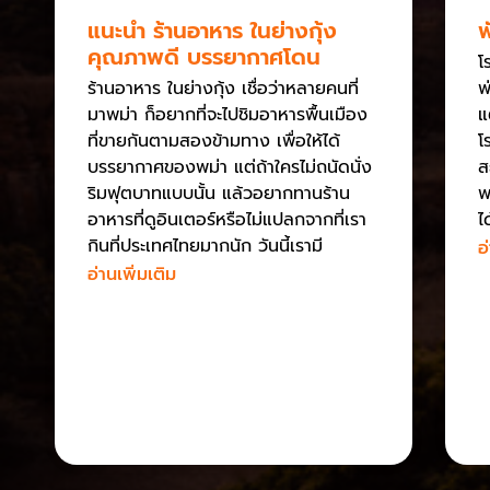
แนะนำ ร้านอาหาร ในย่างกุ้ง
พ
คุณภาพดี บรรยากาศโดน
โ
ร้านอาหาร ในย่างกุ้ง เชื่อว่าหลายคนที่
พ
มาพม่า ก็อยากที่จะไปชิมอาหารพื้นเมือง
แ
ที่ขายกันตามสองข้ามทาง เพื่อให้ได้
โ
บรรยากาศของพม่า แต่ถ้าใครไม่ถนัดนั่ง
ส
ริมฟุตบาทแบบนั้น แล้วอยากทานร้าน
พ
อาหารที่ดูอินเตอร์หรือไม่แปลกจากที่เรา
ไ
กินที่ประเทศไทยมากนัก วันนี้เรามี
อ
อ่านเพิ่มเติม