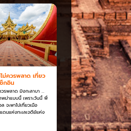
ี่ไม่ควรพลาด เที่ยว
ช็กอิน
ม่ควรพลาด มิงกะลาบา …
ม่าแบบนี้ เพราะวันนี้ พี่
วล จะพาไปเที่ยวเมือ
แดนแห่งทะเลเจดีย์แห่ง