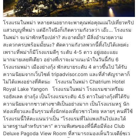
โรงแรมในพม่า หลายคนอยากจะพาคุณพ่อคุณแม่ไปเที่ยวทริป
แสวงบุญที่พม่า แต่อีกใจนึงก็เกิดความกังวลว่า เอ๊ะ… โรงแรม
ในพม่า จะน่าพักหรือเปล่า? สะอาดมั้ย? มีสิ่งอำนวยความ
สะดวกครบพร้อมมั้ยนะ? ตัดความกังวลพวกนี้ทิ้งไปได้เลยค่ะ
เพราะที่พม่าก็มีโรงแรมดีๆ ระดับ 4-5 ดาว อยู่เยอะแยะ
มากมายเลยทีเดียว อย่างที่เราจะมาแนะนำในวันนี้กับ 6
โรงแรมพม่า เมืองย่างกุ้ง พักสบายระดับ 4 ดาวขึ้นไป ได้รับ
ความนิยมจากเว็บไซต์ tripadvisor.com และที่สำคัญราคาก็
ไม่ได้แพงอย่างที่คิดนะ โรงแรมในพม่า Chatrium Hotel
Royal Lake Yangon โรงแรมในพม่า โรงแรมชาเทรียม
รอยัลเลค ย่างกุ้ง เป็นโรงแรมระดับ 4.5 ดาวในย่างกุ้งที่ได้รับ
ความนิยมจากชาวต่างชาติเป็นอย่างมาก เป็นโรงแรมหรู นัก
ท่องเที่ยวและอื่นๆรวมทั้งนักท่องเที่ยวชาวไทย หลายๆ คนที่ใช้
โรงแรมนี้ให้คะแนนว่าเป็น “โรงแรมที่ไม่แพงเกินไปและได้
มาตรฐานสำหรับราคา” ความพิเศษของที่นี่คือมีห้อง Club
Deluxe Pagoda View Room ที่สามารถมองเห็นวิวเจดีย์ชเว